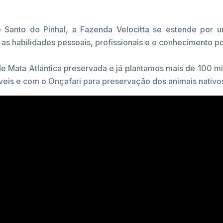
o Santo do Pinhal, a Fazenda Velocitta se estende por 
as habilidades pessoais, profissionais e o conhecimento po
de Mata Atlântica preservada e já plantamos mais de 100 m
veis e com o Onçafari para preservação dos animais nativ