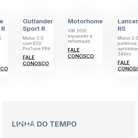
se
Outlander
Motorhome
Lancer
 R
Sport R
RS
VW 2010
equipado e
5
Motor 2.0
Motor 2.0
reformado
com ECU
potência
ProTune PR4
aproxim
FALE
340cv
CONOSCO
FALE
FALE
CONOSCO
SCO
CONOS
2025
LINHA DO TEMPO