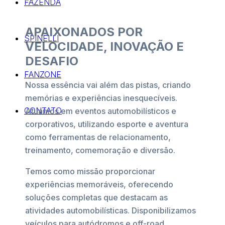
FAZENDA
APAIXONADOS POR
SPINELLI
VELOCIDADE, INOVAÇÃO E
DESAFIO
FANZONE
Nossa essência vai além das pistas, criando
memórias e experiências inesquecíveis.
CONTATO
Atuamos em eventos automobilísticos e
corporativos, utilizando esporte e aventura
como ferramentas de relacionamento,
treinamento, comemoração e diversão.
Temos como missão proporcionar
experiências memoráveis, oferecendo
soluções completas que destacam as
atividades automobilísticas. Disponibilizamos
veículos para autódromos e off-road,