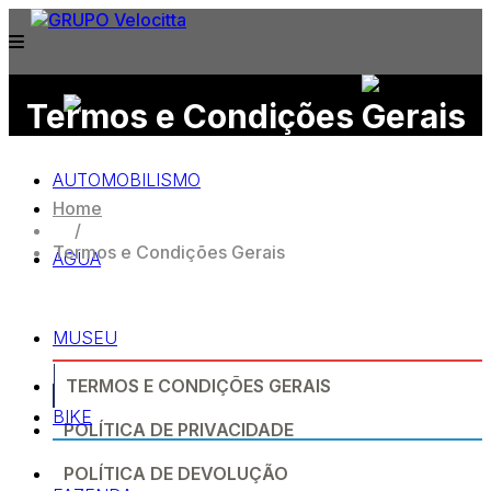
Termos e Condições Gerais
APPROVED & CERTIFIED BY:
AUTOMOBILISMO
Home
/
Termos e Condições Gerais
ÁGUA
MUSEU
TERMOS E CONDIÇÕES GERAIS
BIKE
POLÍTICA DE PRIVACIDADE
POLÍTICA DE DEVOLUÇÃO