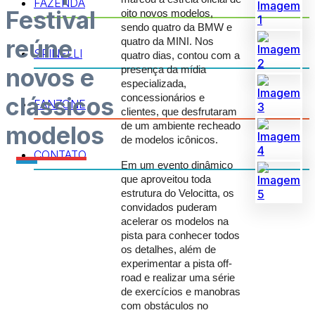
FAZENDA
Festival
oito novos modelos,
sendo quatro da BMW e
reúne
quatro da MINI. Nos
SPINELLI
quatro dias, contou com a
novos e
presença da mídia
especializada,
clássicos
concessionários e
FANZONE
clientes, que desfrutaram
de um ambiente recheado
modelos
de modelos icônicos.
CONTATO
Em um evento dinâmico
que aproveitou toda
estrutura do Velocitta, os
convidados puderam
acelerar os modelos na
pista para conhecer todos
os detalhes, além de
experimentar a pista off-
road e realizar uma série
de exercícios e manobras
com obstáculos no