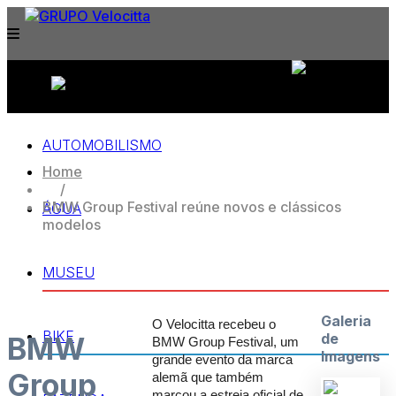
APPROVED & CERTIFIED BY:
AUTOMOBILISMO
Home
/
BMW Group Festival reúne novos e clássicos
ÁGUA
modelos
MUSEU
Galeria
O Velocitta recebeu o
BIKE
de
BMW
BMW Group Festival, um
Imagens
grande evento da marca
Group
alemã que também
marcou a estreia oficial de