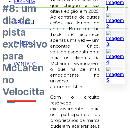
FAZENDA
#8: um
que chegou à sua
oitava edição em 2025.
dia de
Ao contrário de outras
SPINELLI
ações ao longo do
pista
ano, o Born on the
Track #8 acontece
apenas uma vez — um
exclusivo
FANZONE
encontro único,
voltado especialmente
para
para os clientes da
CONTATO
McLaren vivenciarem
McLaren
o que há de mais
emocionante no
no
universo
automobilístico.
Velocitta
Com o circuito
reservado
exclusivamente para
os participantes, os
proprietários da marca
puderam acelerar seus