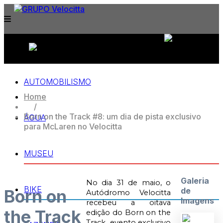
APPROVED & CERTIFIED BY:
AUTOMOBILISMO
Home
/
Born on the Track #8: um dia de pista exclusivo
ÁGUA
para McLaren no Velocitta
MUSEU
Galeria
No dia 31 de maio, o
BIKE
de
Born on
Autódromo Velocitta
Imagens
recebeu a oitava
the Track
edição do
Born on the
Track
,
evento exclusivo