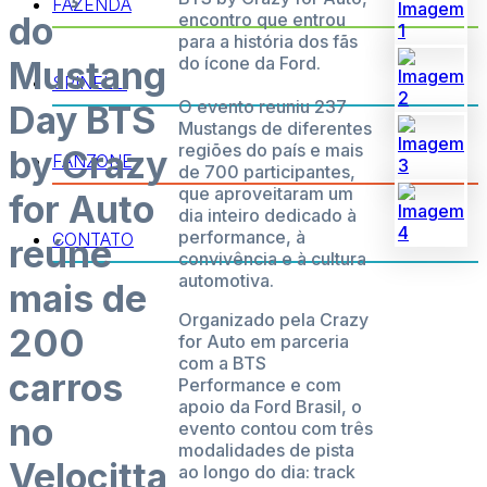
FAZENDA
do
encontro que entrou
para a história dos fãs
do ícone da Ford.
Mustang
SPINELLI
O evento reuniu 237
Day BTS
Mustangs de diferentes
regiões do país e mais
by Crazy
FANZONE
de 700 participantes,
que aproveitaram um
for Auto
dia inteiro dedicado à
performance, à
CONTATO
reúne
convivência e à cultura
automotiva.
mais de
Organizado pela Crazy
200
for Auto em parceria
com a BTS
carros
Performance e com
apoio da Ford Brasil, o
no
evento contou com três
modalidades de pista
Velocitta
ao longo do dia: track