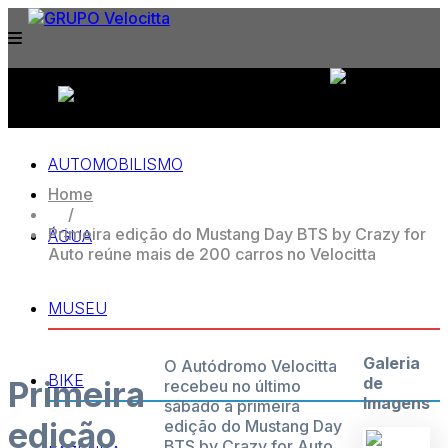
APPROVED & CERTIFIED BY:
AUTOMOBILISMO
Home
/
Primeira edição do Mustang Day BTS by Crazy for
ÁGUA
Auto reúne mais de 200 carros no Velocitta
MUSEU
Galeria
O Autódromo Velocitta
BIKE
de
Primeira
recebeu no último
Imagens
sábado a primeira
edição
edição do Mustang Day
BTS by Crazy for Auto,