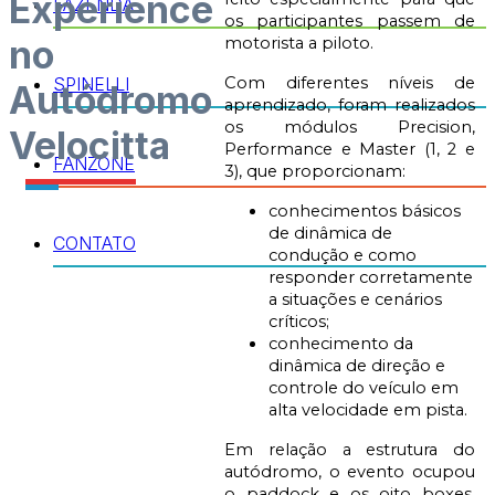
Experience
FAZENDA
os participantes passem de
no
motorista a piloto.
SPINELLI
Com diferentes níveis de
Autódromo
aprendizado, foram realizados
os módulos Precision,
Velocitta
Performance e Master (1, 2 e
FANZONE
3), que proporcionam:
conhecimentos básicos
de dinâmica de
CONTATO
condução e como
responder corretamente
a situações e cenários
críticos;
conhecimento da
dinâmica de direção e
controle do veículo em
alta velocidade em pista.
Em relação a estrutura do
autódromo, o evento ocupou
o paddock e os oito boxes,