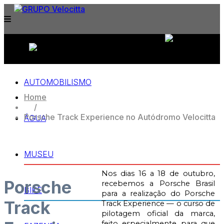
APPROVED & CERTIFIED BY:
AUTOMOBILISMO
Home
/
Porsche Track Experience no Autódromo Velocitta
ÁGUA
MUSEU
Nos dias 16 a 18 de outubro,
Porsche
recebemos a Porsche Brasil
BIKE
para a realização do Porsche
Track
Track Experience — o curso de
pilotagem oficial da marca,
feito especialmente para que